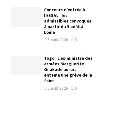
Concours d’entrée à
l’ESSAL : les
admissibles convoqués
à partir du 5 août à
Lomé
5 août 2026
0
Togo : L’ex-ministre des
armées Marguerite
Gnakadé aurait
entamé une grève de la
faim
5 août 2026
0