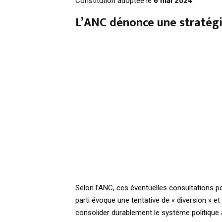
Constitution adoptée le
6 mai 2024
.
L’ANC dénonce une stratégi
Selon l’ANC, ces éventuelles consultations po
parti évoque une tentative de « diversion » e
consolider durablement le système politique 