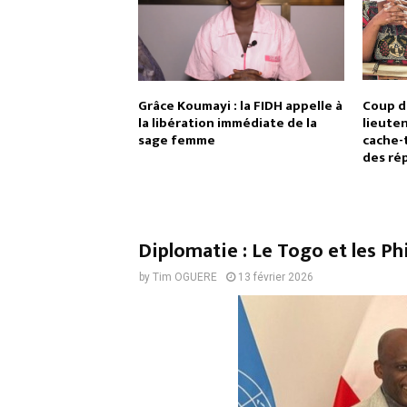
Grâce Koumayi : la FIDH appelle à
Coup d’
la libération immédiate de la
lieuten
sage femme
cache-t
des ré
Diplomatie : Le Togo et les Ph
by
Tim OGUERE
13 février 2026