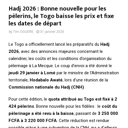
Hadj 2026 : Bonne nouvelle pour les
pèlerins, le Togo baisse les prix et fixe
les dates de départ
by
Tim OGUERE
31 janvier 2026
Le Togo a officiellement lancé les préparatifs du
Hadj
2026
, avec des annonces majeures concernant le
calendrier, les coûts et les conditions d’organisation du
pèlerinage à La Mecque. Le coup d’envoi a été donné le
jeudi 29 janvier à Lomé
par le ministre de l’Administration
territoriale,
Hodabalo Awaté
, lors d’une réunion de la
Commission nationale du Hadj (CNH)
.
Pour cette édition, le
quota attribué au Togo est fixé à 2
424 pèlerins
. Bonne nouvelle pour les fidèles : le
coût du
pèlerinage a été revu à la baisse
, passant de
3 250 000
FCFA à 3 220 000 FCFA
. Cette réduction est rendue
possible grâce à une subvention de la CNH, qui a d’ailleurs