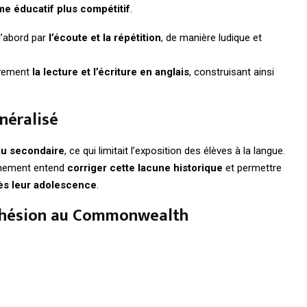
e éducatif plus compétitif
.
 d’abord par
l’écoute et la répétition
, de manière ludique et
ivement
la lecture et l’écriture en anglais
, construisant ainsi
énéralisé
au secondaire
, ce qui limitait l’exposition des élèves à la langue.
rnement entend
corriger cette lacune historique
et permettre
dès leur adolescence
.
adhésion au Commonwealth