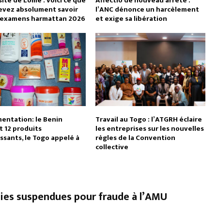
ité de Lomé : voici ce que
Affectio de nouveau arrêté :
evez absolument savoir
l’ANC dénonce un harcèlement
s examens harmattan 2026
et exige sa libération
entation: le Benin
Travail au Togo : l’ATGRH éclaire
t 12 produits
les entreprises sur les nouvelles
issants, le Togo appelé à
règles de la Convention
collective
acies suspendues pour fraude à l’AMU