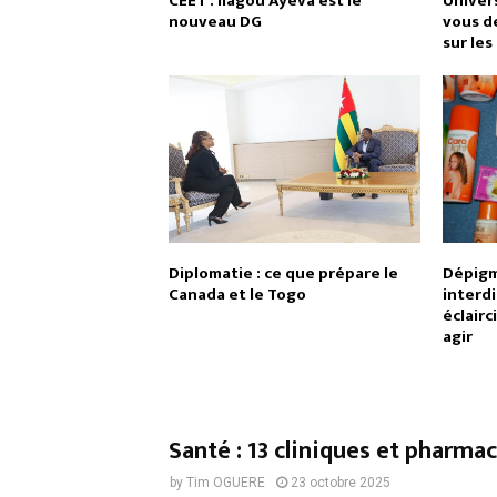
CEET : Ilagou Ayeva est le
Univers
nouveau DG
vous d
sur le
Diplomatie : ce que prépare le
Dépigm
Canada et le Togo
interdi
éclairc
agir
Santé : 13 cliniques et pharm
by
Tim OGUERE
23 octobre 2025