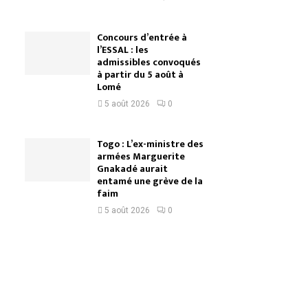
Concours d’entrée à
l’ESSAL : les
admissibles convoqués
à partir du 5 août à
Lomé
5 août 2026
0
Togo : L’ex-ministre des
armées Marguerite
Gnakadé aurait
entamé une grève de la
faim
5 août 2026
0