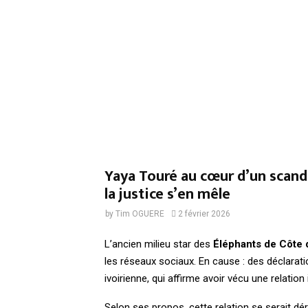
Yaya Touré au cœur d’un scanda
la justice s’en mêle
by
Tim OGUERE
2 février 2026
L’ancien milieu star des
Éléphants de Côte d
les réseaux sociaux. En cause : des déclarati
ivoirienne, qui affirme avoir vécu une relation 
Selon ses propos, cette relation se serait d