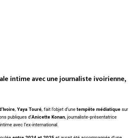
le intime avec une journaliste ivoirienne,
’Ivoire
,
Yaya Touré
, fait l’objet d’une
tempête médiatique
sur
ons publiques d’
Anicette Konan
, journaliste-présentatrice
intime avec l’ex-international.
éroulée
entre 2024 et 2025
et aurait été accompagnée d’une