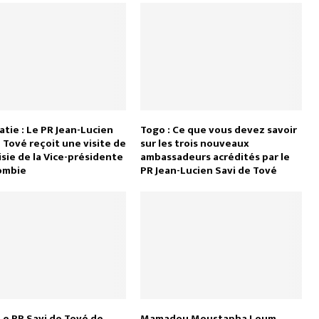
tie : Le PR Jean-Lucien
Togo : Ce que vous devez savoir
 Tové reçoit une visite de
sur les trois nouveaux
sie de la Vice-présidente
ambassadeurs acrédités par le
ombie
PR Jean-Lucien Savi de Tové
Le PR Savi de Tové de
Mamadou Moustapha Loum