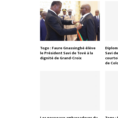
Togo : Faure Gnassingbé élève
Diploma
le Président Savi de Tové à la
Savi de
dignité de Grand-Croix
courtoi
de Col
Les nouveaux ambassadeurs du
Togo : 