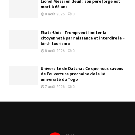
Lionel Messi en deuil : son père Jorge est
mort à 68 ans
8 août 2026
0
États-Unis : Trump veut limiter la
citoyenneté par naissance et interdire le «
birth tourism »
8 août 2026
0
Université de Datcha : Ce que nous savons
de l’ouverture prochaine de la 3è
université du Togo
7 août 2026
0