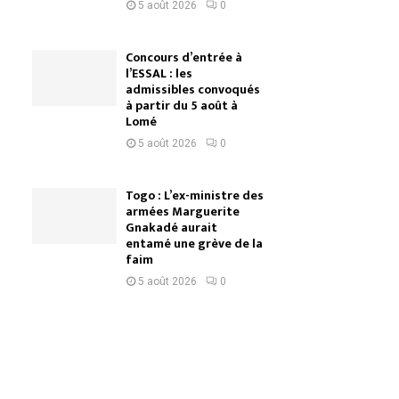
5 août 2026
0
Concours d’entrée à
l’ESSAL : les
admissibles convoqués
à partir du 5 août à
Lomé
5 août 2026
0
Togo : L’ex-ministre des
armées Marguerite
Gnakadé aurait
entamé une grève de la
faim
5 août 2026
0