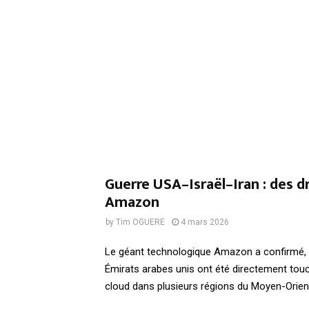
Guerre USA–Israël–Iran : des 
Amazon
by
Tim OGUERE
4 mars 2026
Le géant technologique Amazon a confirmé, l
Émirats arabes unis ont été directement tou
cloud dans plusieurs régions du Moyen-Orien