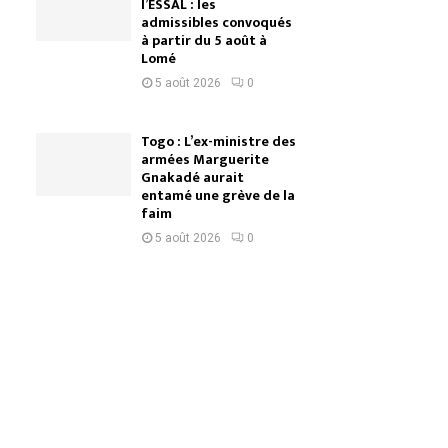
l’ESSAL : les
admissibles convoqués
à partir du 5 août à
Lomé
5 août 2026
0
Togo : L’ex-ministre des
armées Marguerite
Gnakadé aurait
entamé une grève de la
faim
5 août 2026
0