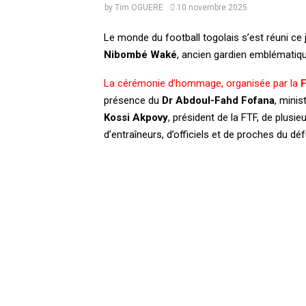
by
Tim OGUERE
10 novembre 2025
Le monde du football togolais s’est réuni ce
Nibombé Waké
, ancien gardien emblématique
La cérémonie d’hommage, organisée par la
F
présence du
Dr Abdoul-Fahd Fofana
, mini
Kossi Akpovy
, président de la FTF, de plusi
d’entraîneurs, d’officiels et de proches du déf