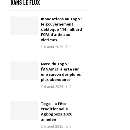
DANS LE FLUX
Inondations au Togo :
le gouvernement
débloque 1,14 milliard
FCFA d’aide aux
victimes
6 août 2026
0
Nord du Togo :
l’ANAMET alerte sur
une saison des pluies
plus abondante
6 août 2026
0
Togo : la fête
traditionnelle
Agbogboza 2026
annulée
6 août 2026
0