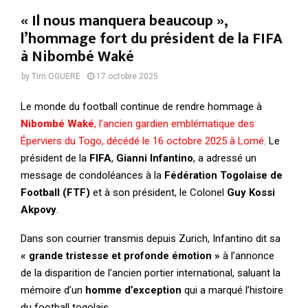
« Il nous manquera beaucoup »,
l’hommage fort du président de la FIFA
à Nibombé Waké
by
Tim OGUERE
17 octobre 2025
Le monde du football continue de rendre hommage à
Nibombé Waké
, l’ancien gardien emblématique des
Éperviers du Togo, décédé le 16 octobre 2025 à Lomé
. Le
président de la
FIFA
,
Gianni Infantino
, a adressé un
message de condoléances à la
Fédération Togolaise de
Football (FTF)
et à son président, le Colonel
Guy Kossi
Akpovy
.
Dans son courrier transmis depuis Zurich, Infantino dit sa
« grande tristesse et profonde émotion »
à l’annonce
de la disparition de l’ancien portier international, saluant la
mémoire d’un
homme d’exception
qui a marqué l’histoire
du football togolais.