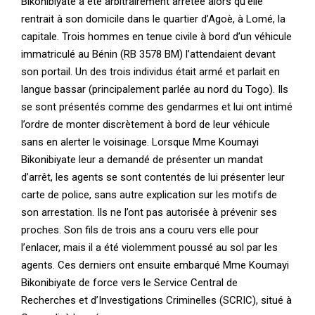
Bikonibiyate a été arbitrairement arrêtée alors qu’elle
rentrait à son domicile dans le quartier d’Agoè, à Lomé, la
capitale. Trois hommes en tenue civile à bord d’un véhicule
immatriculé au Bénin (RB 3578 BM) l’attendaient devant
son portail. Un des trois individus était armé et parlait en
langue bassar (principalement parlée au nord du Togo). Ils
se sont présentés comme des gendarmes et lui ont intimé
l’ordre de monter discrètement à bord de leur véhicule
sans en alerter le voisinage. Lorsque Mme Koumayi
Bikonibiyate leur a demandé de présenter un mandat
d’arrêt, les agents se sont contentés de lui présenter leur
carte de police, sans autre explication sur les motifs de
son arrestation. Ils ne l’ont pas autorisée à prévenir ses
proches. Son fils de trois ans a couru vers elle pour
l’enlacer, mais il a été violemment poussé au sol par les
agents. Ces derniers ont ensuite embarqué Mme Koumayi
Bikonibiyate de force vers le Service Central de
Recherches et d’Investigations Criminelles (SCRIC), situé à