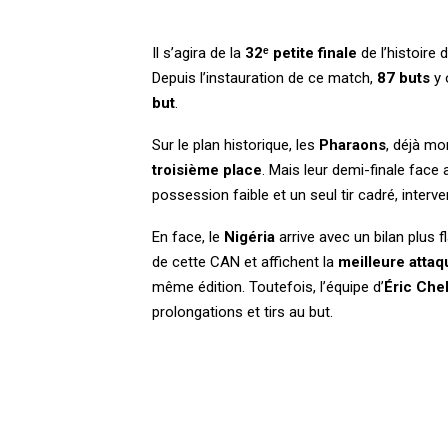
Il s’agira de la
32ᵉ petite finale
de l’histoire 
Depuis l’instauration de ce match,
87 buts
y 
but
.
Sur le plan historique, les
Pharaons
, déjà mo
troisième place
. Mais leur demi-finale face
possession faible et un seul tir cadré, inter
En face, le
Nigéria
arrive avec un bilan plus f
de cette CAN et affichent la
meilleure attaq
même édition. Toutefois, l’équipe d’
Éric Chel
prolongations et tirs au but.