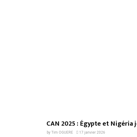
CAN 2025 : Égypte et Nigéria j
by
Tim OGUERE
17 janvier 2026