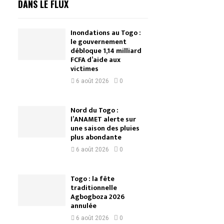
DANS LE FLUX
Inondations au Togo :
le gouvernement
débloque 1,14 milliard
FCFA d’aide aux
victimes
6 août 2026
0
Nord du Togo :
l’ANAMET alerte sur
une saison des pluies
plus abondante
6 août 2026
0
Togo : la fête
traditionnelle
Agbogboza 2026
annulée
6 août 2026
0