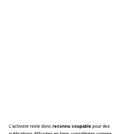
L’activiste reste donc
reconnu coupable
pour des
publications diffusées en ligne, considérées comme