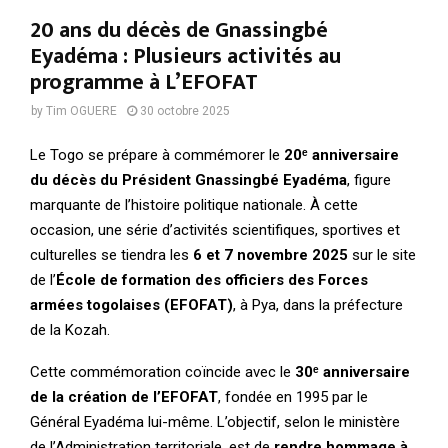
20 ans du décès de Gnassingbé
Eyadéma : Plusieurs activités au
programme à L’EFOFAT
by
Tim OGUERE
30 octobre 2025
Le Togo se prépare à commémorer le
20ᵉ anniversaire
du décès du Président Gnassingbé Eyadéma
, figure
marquante de l’histoire politique nationale. À cette
occasion, une série d’activités scientifiques, sportives et
culturelles se tiendra les
6 et 7 novembre 2025
sur le site
de l’
École de formation des officiers des Forces
armées togolaises (EFOFAT)
, à Pya, dans la préfecture
de la Kozah.
Cette commémoration coïncide avec le
30ᵉ anniversaire
de la création de l’EFOFAT
, fondée en 1995 par le
Général Eyadéma lui-même. L’objectif, selon le ministère
de l’Administration territoriale, est de
rendre hommage à