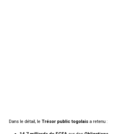
Dans le détail, le
Trésor public togolais
a retenu :
14,7 milliards de FCFA
sur des
Obligations