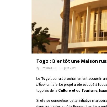
Togo : Bientôt une Maison ru
by
Tim OGUERE
3 juin 2026
Le
Togo
pourrait prochainement accueillir u
L’Économiste
. Le projet a été évoqué à l’occ
togolais de la
Culture et du Tourisme
,
Isaa
Si elle se concrétise, cette initiative marque
dans un contexte où la Russie cherche à renf