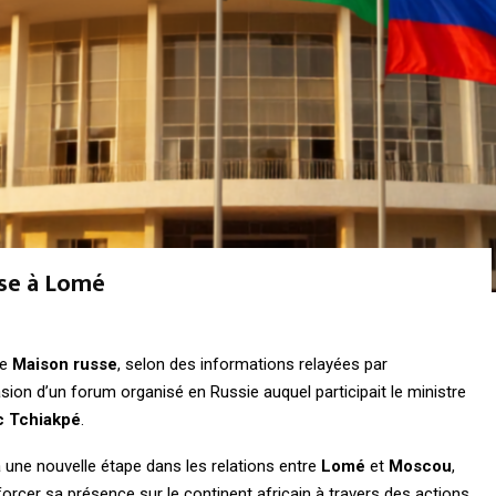
sse à Lomé
ne
Maison russe
, selon des informations relayées par
asion d’un forum organisé en Russie auquel participait le ministre
c Tchiakpé
.
ra une nouvelle étape dans les relations entre
Lomé
et
Moscou
,
orcer sa présence sur le continent africain à travers des actions