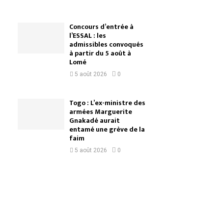
Concours d’entrée à
l’ESSAL : les
admissibles convoqués
à partir du 5 août à
Lomé
5 août 2026
0
Togo : L’ex-ministre des
armées Marguerite
Gnakadé aurait
entamé une grève de la
faim
5 août 2026
0