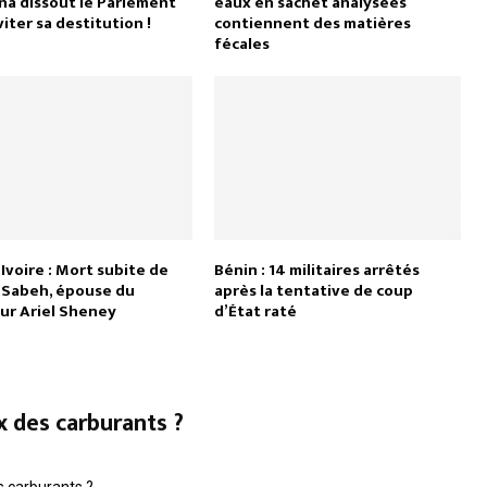
na dissout le Parlement
eaux en sachet analysées
iter sa destitution !
contiennent des matières
fécales
Ivoire : Mort subite de
Bénin : 14 militaires arrêtés
 Sabeh, épouse du
après la tentative de coup
ur Ariel Sheney
d’État raté
x des carburants ?