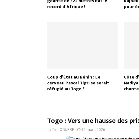
géante de 322 mètres bat le
Rajoeli
record d’Afrique !
pour év
Coup d’État au Bénin : Le
Côte d’
cerveau Pascal Tigri se serait
Nadiya
réfugié au Togo ?
chante
Togo : Vers une hausse des pri
by
Tim OGUERE
16 mars 2026