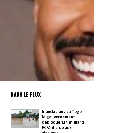
DANS LE FLUX
Inondations au Togo :
le gouvernement
débloque 1,14 milliard
FCFA d’aide aux
victimes