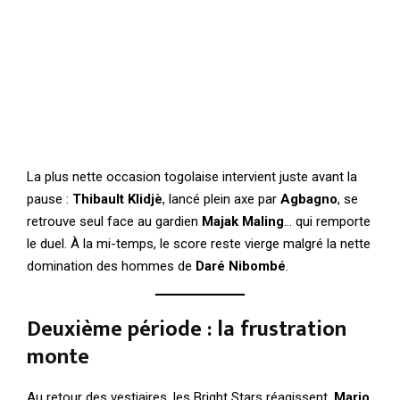
La plus nette occasion togolaise intervient juste avant la
pause :
Thibault Klidjè
, lancé plein axe par
Agbagno
, se
retrouve seul face au gardien
Majak Maling
… qui remporte
le duel. À la mi-temps, le score reste vierge malgré la nette
domination des hommes de
Daré Nibombé
.
Deuxième période : la frustration
monte
Au retour des vestiaires, les Bright Stars réagissent.
Mario