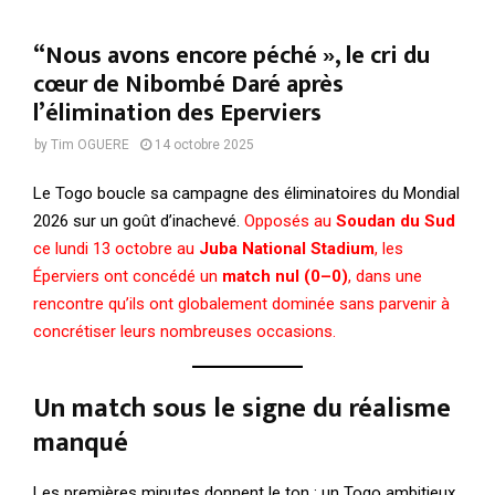
“Nous avons encore péché », le cri du
cœur de Nibombé Daré après
l’élimination des Eperviers
by
Tim OGUERE
14 octobre 2025
Le Togo boucle sa campagne des éliminatoires du Mondial
2026 sur un goût d’inachevé.
Opposés au
Soudan du Sud
ce lundi 13 octobre au
Juba National Stadium
, les
Éperviers ont concédé un
match nul (0–0)
, dans une
rencontre qu’ils ont globalement dominée sans parvenir à
concrétiser leurs nombreuses occasions.
Un match sous le signe du réalisme
manqué
Les premières minutes donnent le ton : un Togo ambitieux