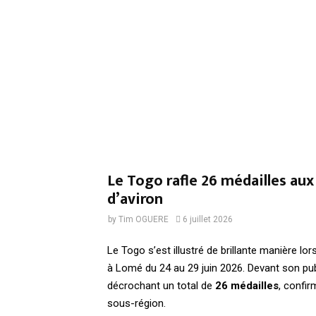
Le Togo rafle 26 médailles au
d’aviron
by
Tim OGUERE
6 juillet 2026
Le Togo s’est illustré de brillante manière lo
à Lomé du 24 au 29 juin 2026. Devant son publ
décrochant un total de
26 médailles
, confir
sous-région.