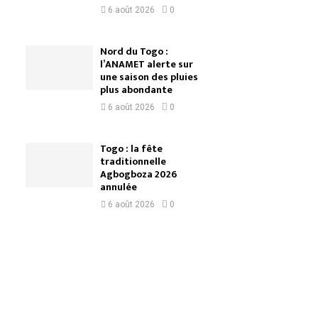
6 août 2026
0
Nord du Togo :
l’ANAMET alerte sur
une saison des pluies
plus abondante
6 août 2026
0
Togo : la fête
traditionnelle
Agbogboza 2026
annulée
6 août 2026
0