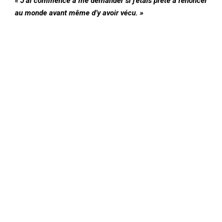
« J’ai commencé à me demander si j’étais prête à renoncer
au monde avant même d’y avoir vécu. »